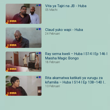
Vita ya Tajiri na JB - Huba
05 Machi
Claud yuko wapi - Huba
24 Februari
Ray sema kweli – Huba I S14 I Ep 146 I
Maisha Magic Bongo
18 Februari
Rita akamatwa katikati ya vurugu za
kifamilia – Huba I S14 I Ep 138–140 I
Maisha Magic
10 Februari