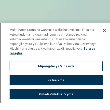
MultiChoice Group na washirika wake hutumia kuki kusaidia
kutoa huduma na kwa madhumuni ya matangazo. Kwa
kutumia wavuti hii unakubali hii. Unaweza kubadilisha
mipangilio yako ya kuki kwa kubofya Dhibiti Vidakuzi kwenye
kijachini cha ukurasa. Kwa habari zaidi, angalia yetu
Sera ya
faragha
Mipangilio ya Vidakuzi
Kataa Yote
Kubali Vidakuzi Vyote
Watch
Buy
TV Guide
Search
Menu