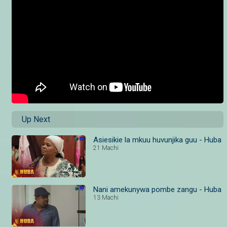
Up Next
Asiesikie la mkuu huvunjika guu - Huba
21 Machi
Nani amekunywa pombe zangu - Huba
13 Machi