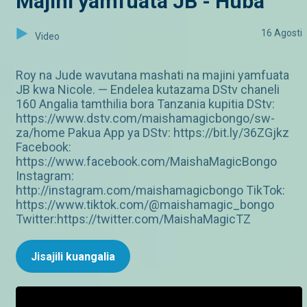
Majini yamfuata JB - Huba
16 Agosti
Video
Roy na Jude wavutana mashati na majini yamfuata
JB kwa Nicole. — Endelea kutazama DStv chaneli
160 Angalia tamthilia bora Tanzania kupitia DStv:
https://www.dstv.com/maishamagicbongo/sw-
za/home Pakua App ya DStv: https://bit.ly/36ZGjkz
Facebook:
https://www.facebook.com/MaishaMagicBongo
Instagram:
http://instagram.com/maishamagicbongo TikTok:
https://www.tiktok.com/@maishamagic_bongo
Twitter:https://twitter.com/MaishaMagicTZ
Jisajili kuangalia