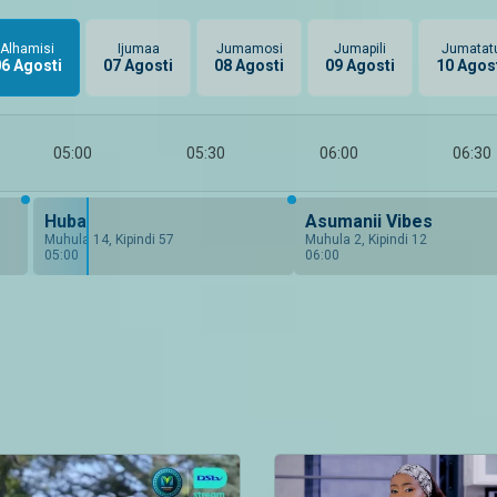
Alhamisi
Ijumaa
Jumamosi
Jumapili
Jumatat
6 Agosti
07 Agosti
08 Agosti
09 Agosti
10 Agos
05:00
05:30
06:00
06:30
Huba
Asumanii Vibes
Muhula 14, Kipindi 57
Muhula 2, Kipindi 12
05:00
06:00