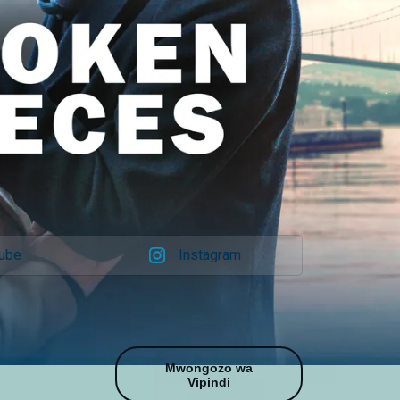
tube
Instagram
Mwongozo wa
Vipindi