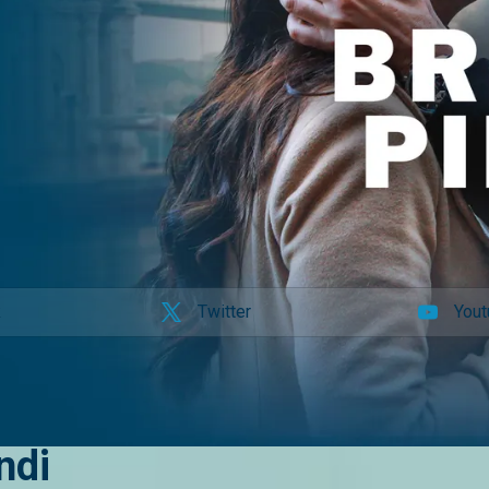
k
Twitter
You
ndi