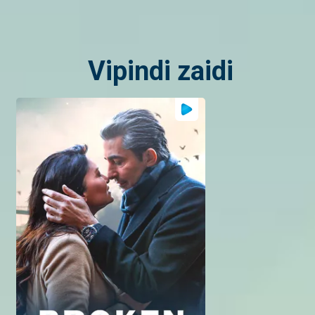
k
v
t
Vipindi zaidi