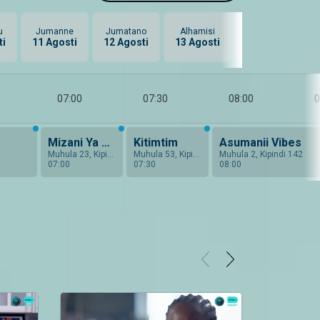
u
Jumanne
Jumatano
Alhamisi
Ijumaa
ti
11 Agosti
12 Agosti
13 Agosti
14 Agosti
07:00
07:30
08:00
0
Mizani Ya Ushambenga
Kitimtim
Asumanii Vibes
Muhula 23, Kipindi 6
Muhula 53, Kipindi 8
Muhula 2, Kipindi 142
07:00
07:30
08:00