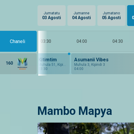
Jumatatu
Jumanne
Jumatano
03 Agosti
04 Agosti
05 Agosti
0
Chaneli
03:00
03:30
04:00
04:30
s
Kitimtim
Asumanii Vibes
160
26
Muhula 51, Kipindi 7
Muhula 3, Kipindi 3
03:30
04:00
Mambo Mapya