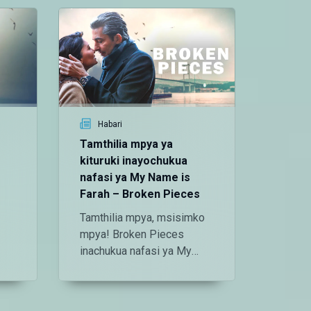
Habari
Hab
Tamthilia mpya ya
Tamthi
kituruki inayochukua
mizizi
nafasi ya My Name is
kiafri
Farah – Broken Pieces
Famili
Tamthilia mpya, msisimko
kutiki
mpya! Broken Pieces
huu mp
inachukua nafasi ya My
mapenz
Name is Farah kama
ya kif
tamthilia ya Kituruki ya
kwa ka
kisasa inayogusa hisia.
hadithi