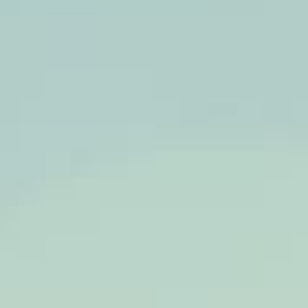
ipekee iliyoleta muziki,
icheko na hisia tele —
ukio lililogeuka kuwa
kumbukumbu ya kipekee
kwa familia ya Nguzu na
watazamaji wote.