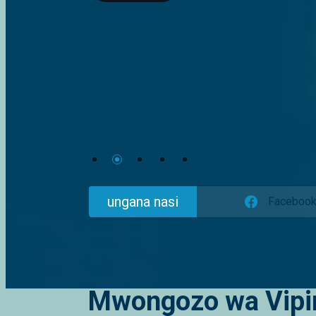
ungana nasi
Faceboo
Mwongozo wa Vipi