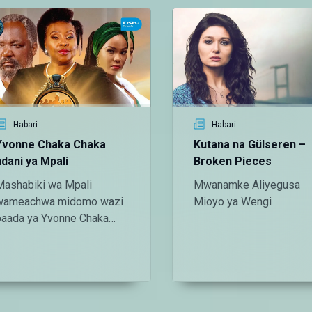
Habari
Habari
Yvonne Chaka Chaka
Kutana na Gülseren –
ndani ya Mpali
Broken Pieces
Mashabiki wa Mpali
Mwanamke Aliyegusa
wameachwa midomo wazi
Mioyo ya Wengi
baada ya Yvonne Chaka
Chaka kujitokeza kwa
suprise kwenye sherehe ya
kuzaliwa ya Nguzu! Malkia
wa Afrika huyo alipamba
siku hiyo kwa burudani ya