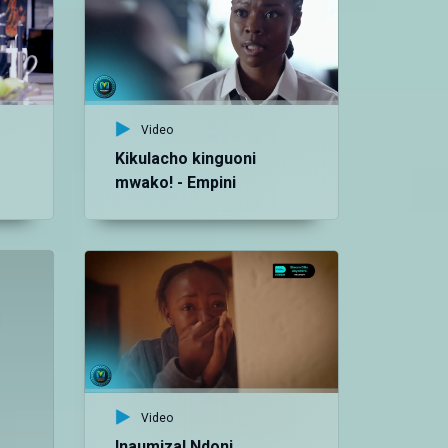
Video
Kikulacho kinguoni
mwako! - Empini
Vid
As
gu
Video
Inaumiza! Ndoni