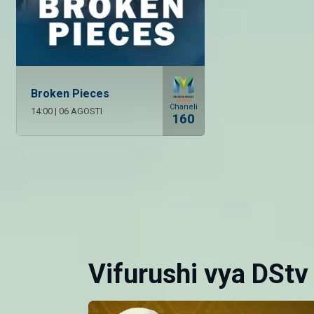
Broken Pieces
Chaneli
14:00
|
06 AGOSTI
160
Vifurushi vya DStv