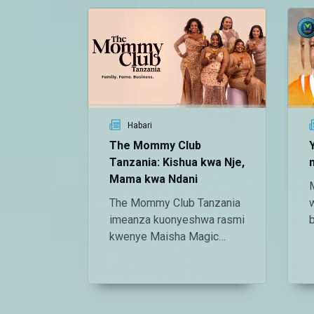
Habari
The Mommy Club
Tanzania: Kishua kwa Nje,
Mama kwa Ndani
The Mommy Club Tanzania
imeanza kuonyeshwa rasmi
kwenye Maisha Magic
Bongo! Show inafungua
pazia la maisha halisi ya
momfluencers maarufu wa
Tanzania.