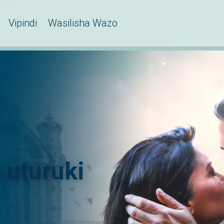
Vipindi
Wasilisha Wazo
 uturuki
d