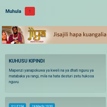
Muhula
1
KUHUSU KIPINDI
Mapenzi yanapokuwa ya kweli na ya dhati nguvu ya
matabaka ya rangi, mila na hata desturi zetu hukosa
nguvu.
S
1
| E154
24 Machi 19:30