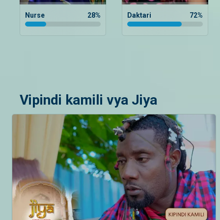
Nurse
28
%
Daktari
72
%
Vipindi kamili vya Jiya