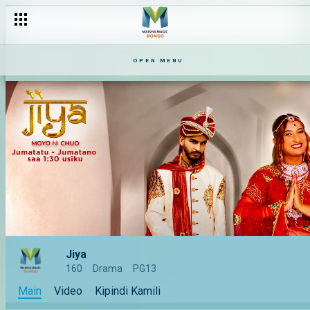
OPEN MENU
Jiya
160
Drama
PG13
Main
Video
Kipindi Kamili