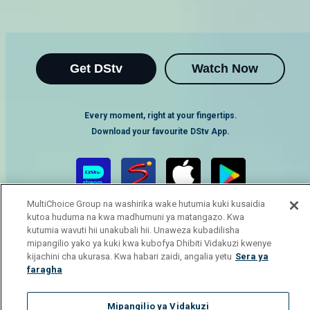
Get DStv
Watch Now
Every moment, right at your fingertips.
Download your favourite DStv App.
MultiChoice Group na washirika wake hutumia kuki kusaidia
kutoa huduma na kwa madhumuni ya matangazo. Kwa
kutumia wavuti hii unakubali hii. Unaweza kubadilisha
mipangilio yako ya kuki kwa kubofya Dhibiti Vidakuzi kwenye
kijachini cha ukurasa. Kwa habari zaidi, angalia yetu
Sera ya
faragha
MultiChoice Website
Terms of Use
Privacy Notice
Responsible Disclosure Policy
Copyright
Careers
Mipangilio ya Vidakuzi
Manage Cookies