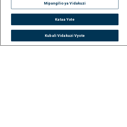
Mipangilio ya Vidakuzi
Kataa Yote
Kubali Vidakuzi Vyote
Watch
Buy
TV Guide
Search
Menu