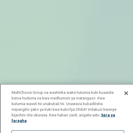
MultiChoice Group na washirika wake hutumia kuki kusaidia
kutoa huduma na kwa madhumuni ya matangazo. Kwa
kutumia wavuti hii unakubali hii. Unaweza kubadilisha
mipangilio yako ya kuki kwa kubofya Dhibiti Vidakuzi kwenye
kijachini cha ukurasa. Kwa habari zaidi, angalia yetu
Sera ya
faragha