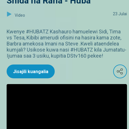
Shida na Raha - Huba
23 Julai
Video
Kwenye #HUBATZ Kashauro hamuelewi Sidi, Tima
vs Tesa, Kibibi amerudi ofisini na hasira kama zote,
Barbra amekosa Imani na Steve .Kweli ataendelea
kumjali? Usikose kuwa nasi #HUBATZ kila Jumatatu-
Ijumaa saa 3 usiku, kupitia DStv160 pekee!
Jisajili kuangalia