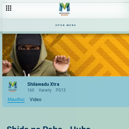
OPEN MENU
Shilawadu Xtra
160
Variety
PG13
Maudhui
Video