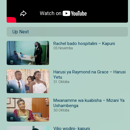
Up Next
Rachel bado hospitalini – Kapuni
03 Novemba
Harusi ya Raymond na Grace – Harusi
Yetu
31 Oktoba
Mwanamme wa kuabisha – Mizani Ya
Ushambenga
30 Oktoba
Vilio wodini- kapuni