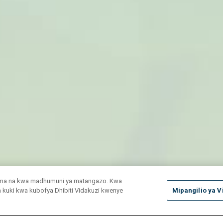
duma na kwa madhumuni ya matangazo. Kwa
ya kuki kwa kubofya Dhibiti Vidakuzi kwenye
Mipangilio ya V