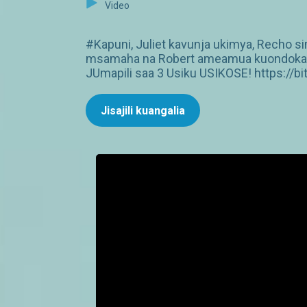
Video
#Kapuni, Juliet kavunja ukimya, Recho s
msamaha na Robert ameamua kuondoka ku
JUmapili saa 3 Usiku USIKOSE! https://bi
Jisajili kuangalia