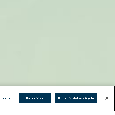
idakuzi
Kataa Yote
Kubali Vidakuzi Vyote