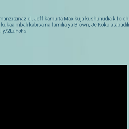
imanzi zinazidi, Jeff kamuita Max kuja kushuhudia kifo 
kaa mbali kabisa na familia ya Brown, Je Koku atabadi
t.ly/2LuF5Fs