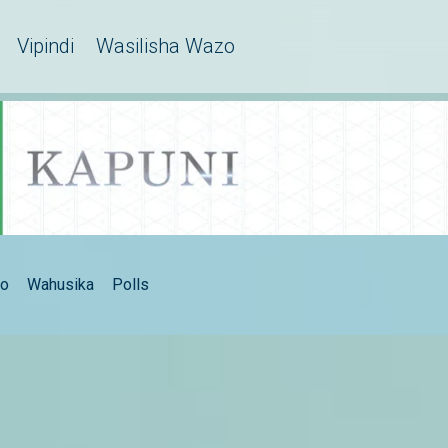
Vipindi
Wasilisha Wazo
eo
Wahusika
Polls