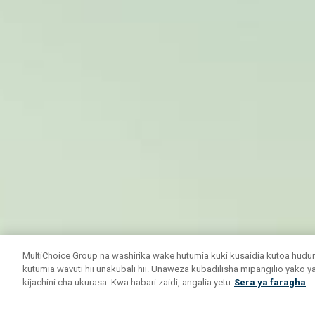
MultiChoice Group na washirika wake hutumia kuki kusaidia kutoa hu
kutumia wavuti hii unakubali hii. Unaweza kubadilisha mipangilio yako 
kijachini cha ukurasa. Kwa habari zaidi, angalia yetu
Sera ya faragha