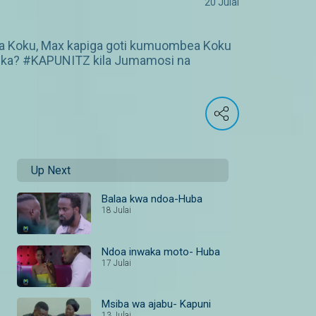
20 Julai
cha Koku, Max kapiga goti kumuombea Koku
lika? #KAPUNITZ kila Jumamosi na
Up Next
Balaa kwa ndoa-Huba
18 Julai
Ndoa inwaka moto- Huba
17 Julai
Msiba wa ajabu- Kapuni
13 Julai