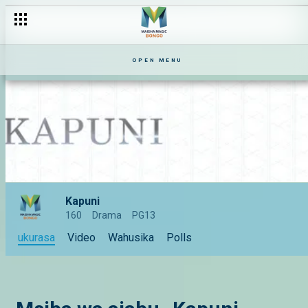
OPEN MENU
Kapuni
160
Drama
PG13
ukurasa
Video
Wahusika
Polls