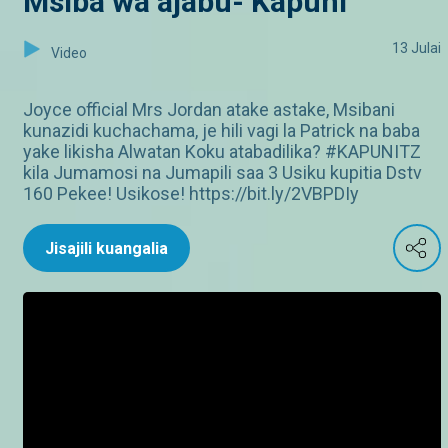
Msiba wa ajabu- Kapuni
13 Julai
Video
Joyce official Mrs Jordan atake astake, Msibani
kunazidi kuchachama, je hili vagi la Patrick na baba
yake likisha Alwatan Koku atabadilika? #KAPUNITZ
kila Jumamosi na Jumapili saa 3 Usiku kupitia Dstv
160 Pekee! Usikose! https://bit.ly/2VBPDIy
Jisajili kuangalia