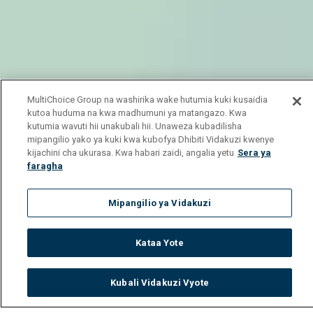
MultiChoice Group na washirika wake hutumia kuki kusaidia
kutoa huduma na kwa madhumuni ya matangazo. Kwa
kutumia wavuti hii unakubali hii. Unaweza kubadilisha
mipangilio yako ya kuki kwa kubofya Dhibiti Vidakuzi kwenye
kijachini cha ukurasa. Kwa habari zaidi, angalia yetu
Sera ya
faragha
Mipangilio ya Vidakuzi
Kataa Yote
Kubali Vidakuzi Vyote
Watch
Buy
TV Guide
Search
Menu