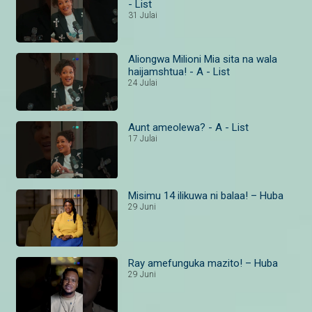
- List
31 Julai
Aliongwa Milioni Mia sita na wala
haijamshtua! - A - List
24 Julai
Aunt ameolewa? - A - List
17 Julai
Misimu 14 ilikuwa ni balaa! – Huba
29 Juni
Ray amefunguka mazito! – Huba
29 Juni