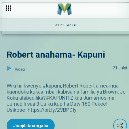
OPEN MENU
Robert anahama- Kapuni
21 Julai
Video
Wiki hii kwenye #kapuni, Robert Robert ameamua
kuondoka kukaa mbali kabisa na familia ya Brown, Je
Koku atabadilika?#KAPUNITZ kila Jumamosi na
Jumapili saa 3 Usiku kupitia Dstv 160 Pekee!
Usikose! https://bit.ly/2VBPDIy
Jisajili kuangalia