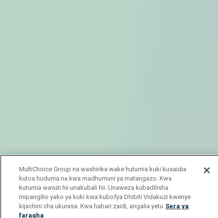
MultiChoice Group na washirika wake hutumia kuki kusaidia
kutoa huduma na kwa madhumuni ya matangazo. Kwa
kutumia wavuti hii unakubali hii. Unaweza kubadilisha
mipangilio yako ya kuki kwa kubofya Dhibiti Vidakuzi kwenye
kijachini cha ukurasa. Kwa habari zaidi, angalia yetu
Sera ya
faragha