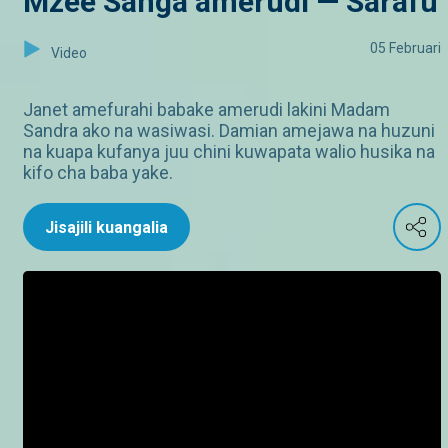
Mzee Sanga amerudi — Sarafu
05 Februari
Video
Janet amefurahi babake amerudi lakini Madam
Sandra ako na wasiwasi. Damian amejawa na huzuni
na kuapa kufanya juu chini kuwapata walio husika na
kifo cha baba yake.
Jisajili kuangalia