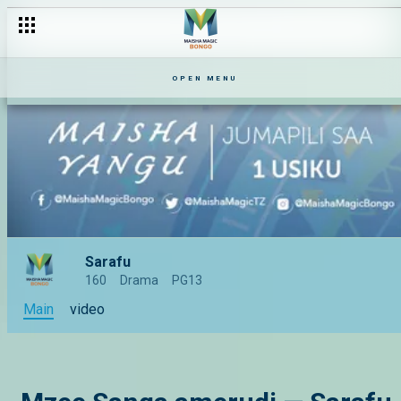
OPEN MENU
Sarafu
160
Drama
PG13
Main
video