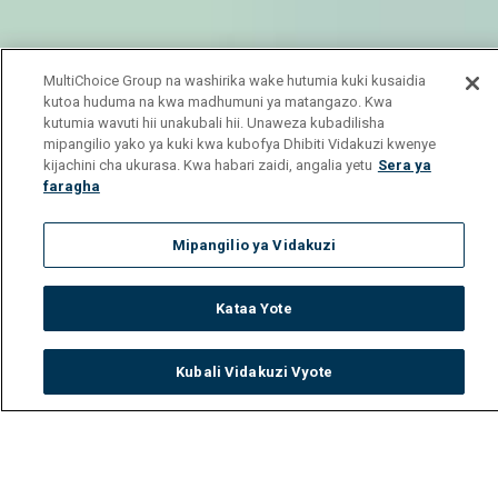
MultiChoice Group na washirika wake hutumia kuki kusaidia
kutoa huduma na kwa madhumuni ya matangazo. Kwa
kutumia wavuti hii unakubali hii. Unaweza kubadilisha
mipangilio yako ya kuki kwa kubofya Dhibiti Vidakuzi kwenye
kijachini cha ukurasa. Kwa habari zaidi, angalia yetu
Sera ya
faragha
Mipangilio ya Vidakuzi
Kataa Yote
Kubali Vidakuzi Vyote
Watch
Buy
TV Guide
Search
Menu