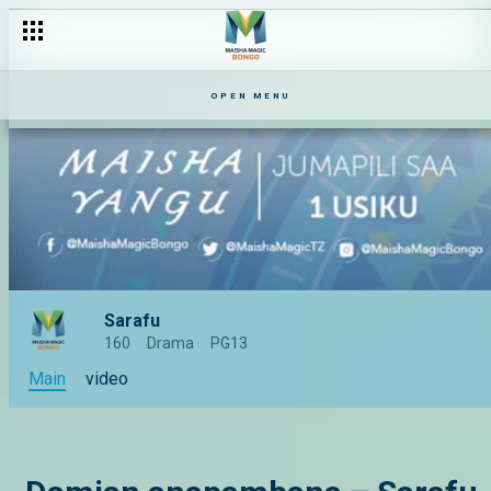
OPEN MENU
Sarafu
160
Drama
PG13
Main
video