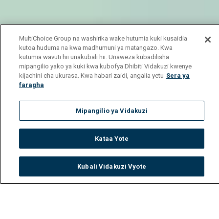
MultiChoice Group na washirika wake hutumia kuki kusaidia
kutoa huduma na kwa madhumuni ya matangazo. Kwa
kutumia wavuti hii unakubali hii. Unaweza kubadilisha
mipangilio yako ya kuki kwa kubofya Dhibiti Vidakuzi kwenye
kijachini cha ukurasa. Kwa habari zaidi, angalia yetu
Sera ya
faragha
Mipangilio ya Vidakuzi
Kataa Yote
Kubali Vidakuzi Vyote
Watch
Buy
TV Guide
Search
Menu