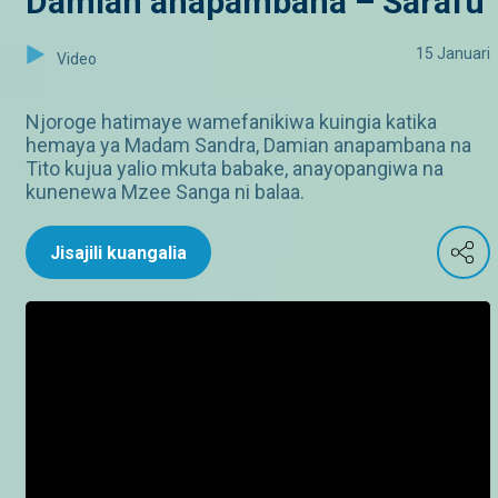
Damian anapambana – Sarafu
15 Januari
Video
Njoroge hatimaye wamefanikiwa kuingia katika
hemaya ya Madam Sandra, Damian anapambana na
Tito kujua yalio mkuta babake, anayopangiwa na
kunenewa Mzee Sanga ni balaa.
Jisajili kuangalia