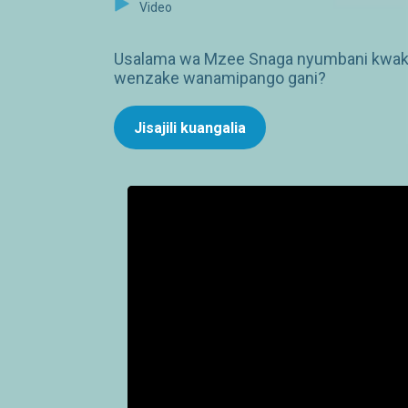
Video
Usalama wa Mzee Snaga nyumbani kwake u
wenzake wanamipango gani?
Jisajili kuangalia