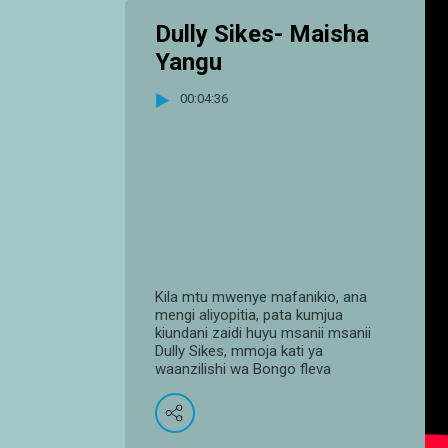
Dully Sikes- Maisha
Yangu
00:04:36
Kila mtu mwenye mafanikio, ana
mengi aliyopitia, pata kumjua
kiundani zaidi huyu msanii msanii
Dully Sikes, mmoja kati ya
waanzilishi wa Bongo fleva