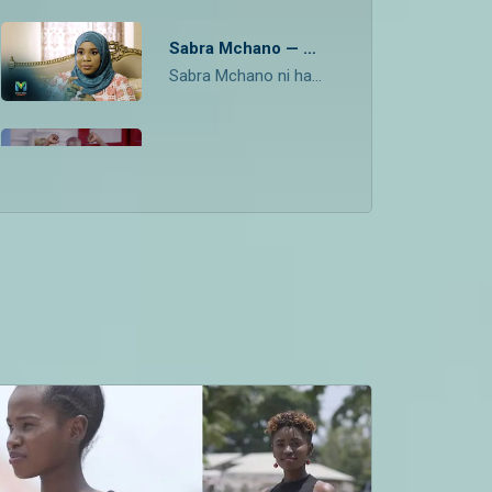
Sabra Mchano — Maisha Yangu
Sabra Mchano ni hakika malkia wa nguvu. Ni mwanamke wa kuigwa aliyependa sana maendeleo. Amejitwalia tuzo mbali mbali za kuheshimika kote Tanzania bara na visiwani.
Emmanuel Mgaya (Mpoki) — Maisha Yangu
Mpoki alikuwa mchangamfu tangu utotoni na hivyo kurahisisha uigizaji wake wa comedy inchini Tanzania. Tazama stori yake hapa.
Ally Remtullah— Maisha Yangu
Tangu utotoni Ally alipenda fani ya mitindo. Ni mpambanaji na mbunifu asiyechoka, asiyekatishwa tamaa na aliyefanya kazi na watu mashuhuri nje na ndani ya nchi.
Doris Mollel — Maisha Yangu
Mwanzilishi na Mkurugenzi wa Doris Foundation ambayo ni taasisi ya kusaidia watoto njiti yaani premature. Haya ndio maisha yake.
Taji Liundi — Maisha Yangu