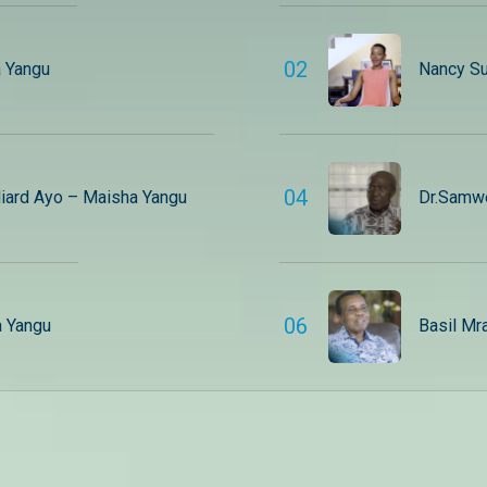
cBongo
http://instagram.com/maishamagicbongo
Instagram:
ikTok:
http://instagram.com/
https://www.tiktok.com/@maishamagic_bongo
TikTok:
0
2
 Yangu
Nancy Su
Twitter:https://twitter.com/MaishaMagicTZ
https://www.tiktok.co
bongo
Twitter:https://twitter
TZ
0
4
liard Ayo – Maisha Yangu
Dr.Samwe
0
6
 Yangu
Basil Mr