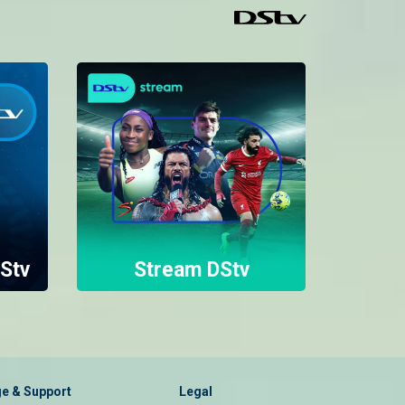
Wiki hii katika kipindi chetu kipya cha #MAISHAYANGU, tulimhoji mama yetu Debora Mwenda alipenda sana utangazaji tangu akiwa mdogo, bonyeza hapa kupata highlights. #MMBongo
Stv
Stream DStv
e & Support
Legal