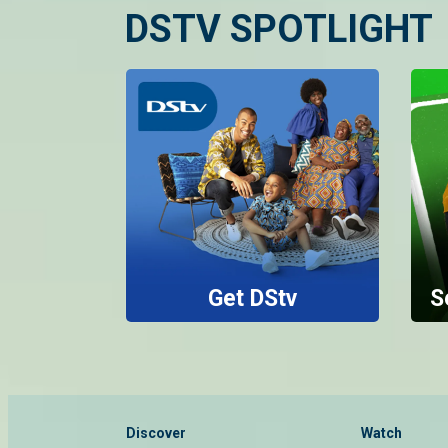
DSTV SPOTLIGHT
Get DStv
S
Discover
Watch