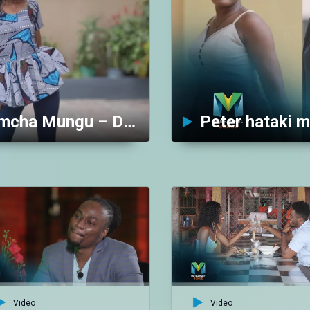
Said anataka mwanamke mcha Mungu – Date My Family Tanzania
Video
Video