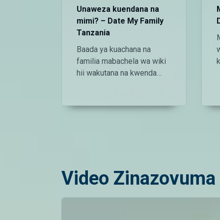
Unaweza kuendana na
mimi? – Date My Family
Tanzania
Baada ya kuachana na
familia mabachela wa wiki
hii wakutana na kwenda
kwenye deti. Kwenye deti
ndio waanza na maswali ya
kujuana, ambapo wataka
kufahamu kama
wanaendana. — Endelea
t
kutazama DStv chaneli 160
k
Angalia tamthilia bora
Tanzania kupitia DStv:
Video Zinazovuma 
https://www.dstv.com/maishamagicbong
D
za/home Pakua App ya
DStv: https://bit.ly/36ZGjkz
Facebook: