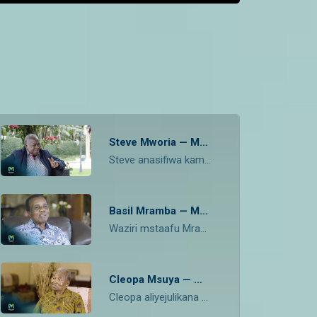
Steve Mworia — Maisha Yangu
Steve anasifiwa kama moja wa rubani bora zaidi nchini Tanzania na baadaye akajifunza kuongoza ndege au kwa kimombo air traffic controller. Philosofia yake ni ukipata mafanikio ujenge wengine.
Basil Mramba — Maisha Yangu
Waziri mstaafu Mramba ametumika sana nchini Tanzania. Anasifiwa kwa kazi aliyofanya huko Rombo kama vile kuinua wakaaji a mkoa huo na kuendeleza miradi iliyopita mipaka ya Rombo.
Cleopa Msuya — Maisha Yangu
Cleopa aliyejulikana pia kama "Baba wa Mwanga ni waziri mkuu mstaafu aliteuliwa kuwa mbunge, waziri wa fedha na msimamizi wa viwanda katika serekali ya awamu mbili tofauti