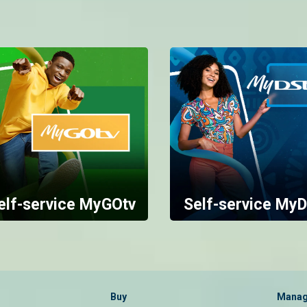
elf-service MyGOtv
Self-service MyD
Buy
Manag