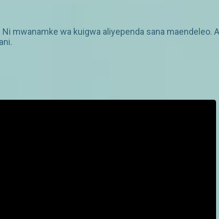
. Ni mwanamke wa kuigwa aliyependa sana maendeleo. Am
ani.