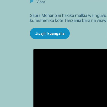
Video
Sabra Mchano ni hakika malkia wa nguvu
kuheshimika kote Tanzania bara na visiw
Jisajili kuangalia