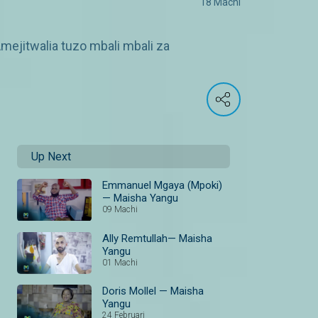
18 Machi
ejitwalia tuzo mbali mbali za
Up Next
Emmanuel Mgaya (Mpoki)
— Maisha Yangu
09 Machi
Ally Remtullah— Maisha
Yangu
01 Machi
Doris Mollel — Maisha
Yangu
24 Februari