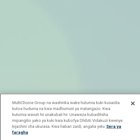
MultiChoice Group na washirika wake hutumia kuki kusaidia
kutoa huduma na kwa madhumuni ya matangazo. Kwa
kutumia wavuti hii unakubali hii. Unaweza kubadilisha
mipangilio yako ya kuki kwa kubofya Dhibiti Vidakuzi kwenye
kijachini cha ukurasa. Kwa habari zaidi, angalia yetu
Sera ya
faragha