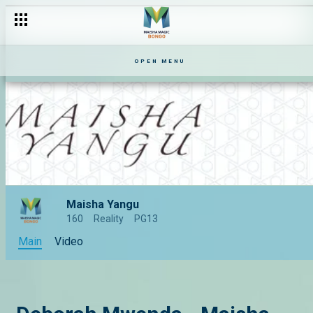
OPEN MENU
Maisha Yangu
160
Reality
PG13
Main
Video