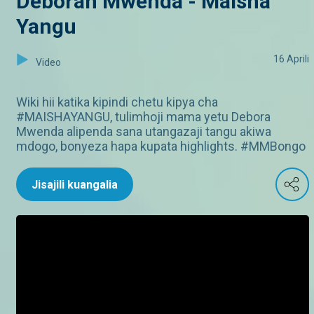
Deborah Mwenda - Maisha
Yangu
16 Aprili
Video
Wiki hii katika kipindi chetu kipya cha
#MAISHAYANGU, tulimhoji mama yetu Debora
Mwenda alipenda sana utangazaji tangu akiwa
mdogo, bonyeza hapa kupata highlights. #MMBongo
Jisajili kuangalia