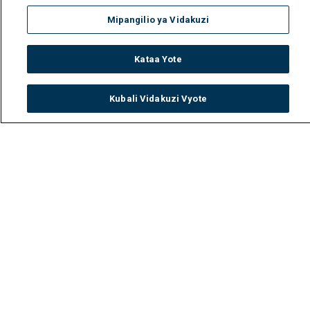
Mipangilio ya Vidakuzi
Kataa Yote
Kubali Vidakuzi Vyote
Watch
Buy
TV Guide
Search
Menu