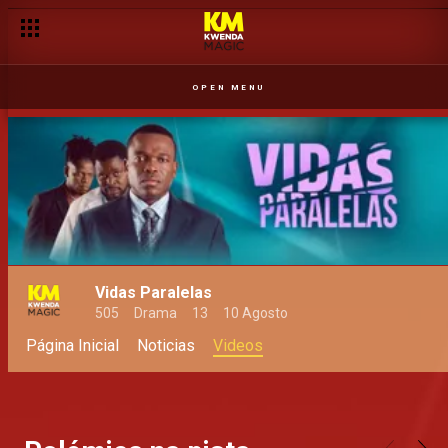
OPEN MENU
Vidas Paralelas
505
Drama
13
10 Agosto
Página Inicial
Noticias
Videos