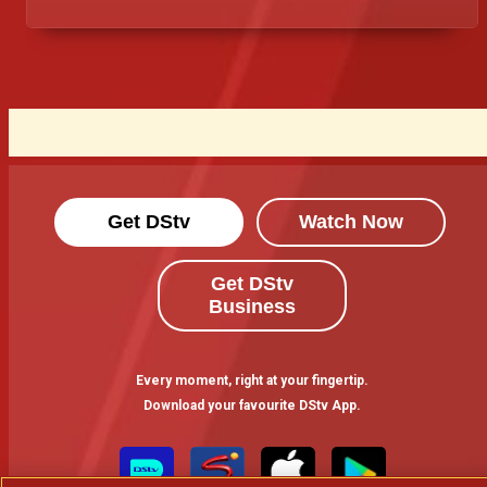
escondido durante muito tempo: Mutue é o
verdadeiro pai de Kwame... e não Nkanda.
Get DStv
Watch Now
Get DStv
Business
Every moment, right at your fingertip.
Download your favourite DStv App.