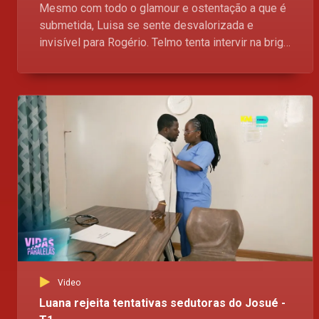
Mesmo com todo o glamour e ostentação a que é
submetida, Luisa se sente desvalorizada e
invisível para Rogério. Telmo tenta intervir na briga
dos pais, e logo é lembrado de ser humilde e não
morder a mão que o alimenta. Vidas Paralelas,
aqui no Kwenda Magic, p.505 da DStv, às 18H00
Video
Luana rejeita tentativas sedutoras do Josué -