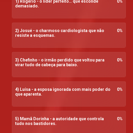
1) Rogério - o líder perfeito… que esconde
0
%
demasiado.
2) Josué - o charmoso cardiologista que não
0
%
resiste a esquemas.
3) Chefinho - o irmão perdido que voltou para
0
%
virar tudo de cabeça para baixo.
4) Luísa - a esposa ignorada com mais poder do
0
%
que aparenta.
5) Mamã Dorinha - a autoridade que controla
0
%
tudo nos bastidores.