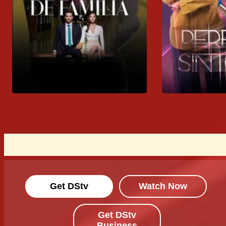
Get DStv
Watch Now
Get DStv
Business