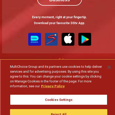
Every moment, right at your fingertip.
Download your favourite DStv App.
MultiChoice Group and its partners use cookies to help deliver
services and for advertising purposes. By using this site you
agree to this. You can change your cookie settings by clicking
MultiChoice Website
Terms of Use
Privacy & Cookie Notice
on Manage Cookies in the footer of the page. For more
Responsible Disclosure Policy
Copyright
Careers
information, see our
Privacy Policy
Gerir Cookies
© 2025 MultiChoice Africa Holdings BV. All rights reserved
Cookies Settings
Reject All