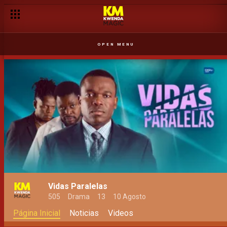
OPEN MENU
Vidas Paralelas
505
Drama
13
10 Agosto
Página Inicial
Noticias
Videos