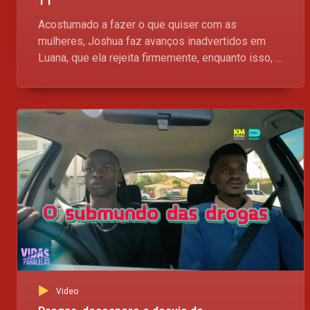
T1
Acostumado a fazer o que quiser com as
mulheres, Joshua faz avanços inadvertidos em
Luana, que ela rejeita firmemente, enquanto isso, o
coração de Rogério dá uma guinada para o pior.
Vidas Paralelas, aqui no Kwenda Magic, p.505 da
DStv, às 18H00
Video