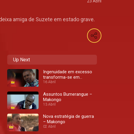
23 Abril
D deixa amiga de Suzete em estado grave.
Up Next
Ingenuidade em excesso
transforma-se em
coragem – Makongo
16 Abril
Assuntos Bumerangue –
Makongo
13 Abril
Nova estratégia de guerra
– Makongo
02 Abril