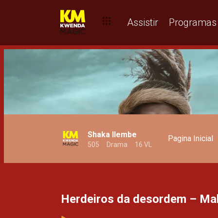
Assistir
Programas
Shaka Ilembe
Pagina Inicial
505
Drama
16 VL
Herdeiros da desordem – M