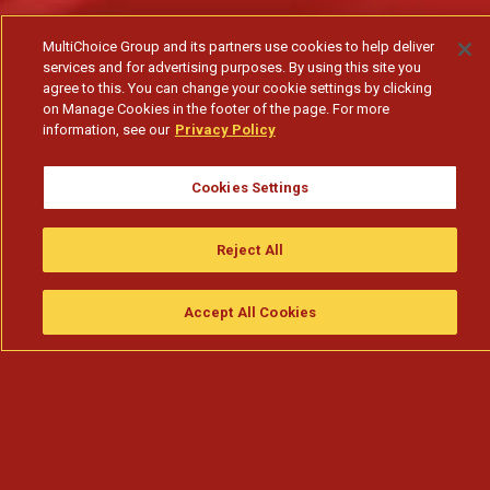
MultiChoice Group and its partners use cookies to help deliver
services and for advertising purposes. By using this site you
agree to this. You can change your cookie settings by clicking
on Manage Cookies in the footer of the page. For more
information, see our
Privacy Policy
Cookies Settings
Reject All
Accept All Cookies
Assistir
Compre
guia da tv
Search
Menu