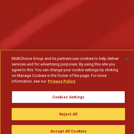
MultiChoice Group and its partners use cookies to help deliver
services and for advertising purposes. By using this site you
agree to this. You can change your cookie settings by clicking
on Manage Cookies in the footer of the page. For more
information, see our
Privacy Policy
Cookies Settings
Reject All
Accept All Cookies
Assistir
Compre
guia da tv
Search
Menu