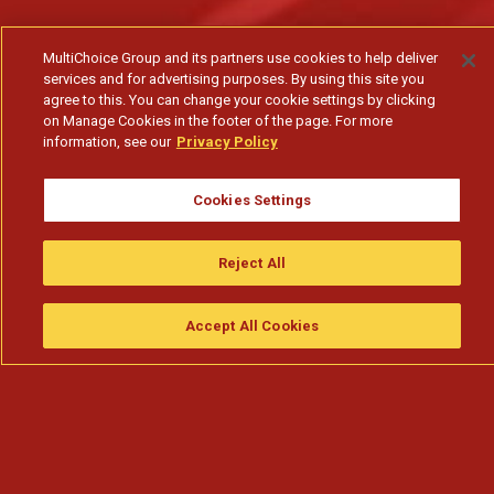
MultiChoice Group and its partners use cookies to help deliver
services and for advertising purposes. By using this site you
agree to this. You can change your cookie settings by clicking
on Manage Cookies in the footer of the page. For more
information, see our
Privacy Policy
Cookies Settings
Reject All
Accept All Cookies
Assistir
Compre
guia da tv
Search
Menu