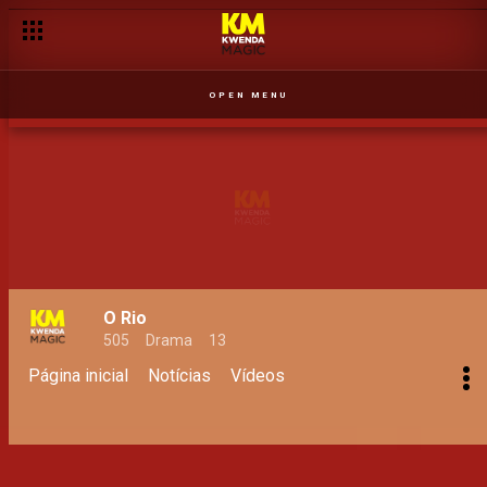
OPEN MENU
O Rio
505
Drama
13
Página inicial
Notícias
Vídeos