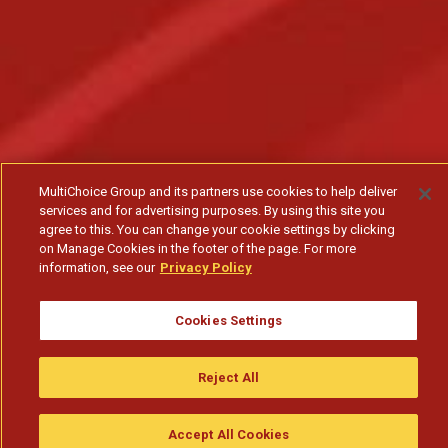
MultiChoice Group and its partners use cookies to help deliver
services and for advertising purposes. By using this site you
agree to this. You can change your cookie settings by clicking
on Manage Cookies in the footer of the page. For more
information, see our
Privacy Policy
Cookies Settings
Reject All
Accept All Cookies
Assistir
Compre
guia da tv
Search
Menu