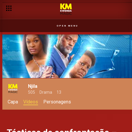
OPEN MENU
Njila
505
Drama
13
Capa
Vídeos
Personagens