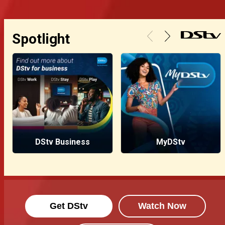
Spotlight
DStv Business
MyDStv
Get DStv
Watch Now