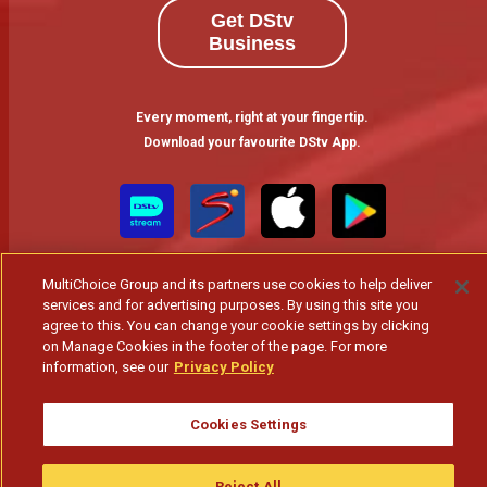
Get DStv
Business
Every moment, right at your fingertip.
Download your favourite DStv App.
MultiChoice Group and its partners use cookies to help deliver
services and for advertising purposes. By using this site you
agree to this. You can change your cookie settings by clicking
on Manage Cookies in the footer of the page. For more
information, see our
Privacy Policy
MultiChoice Website
Terms of Use
Privacy & Cookie Notice
Responsible Disclosure Policy
Copyright
Careers
Gerir Cookies
Cookies Settings
© 2025 MultiChoice Africa Holdings BV. All rights reserved
Reject All