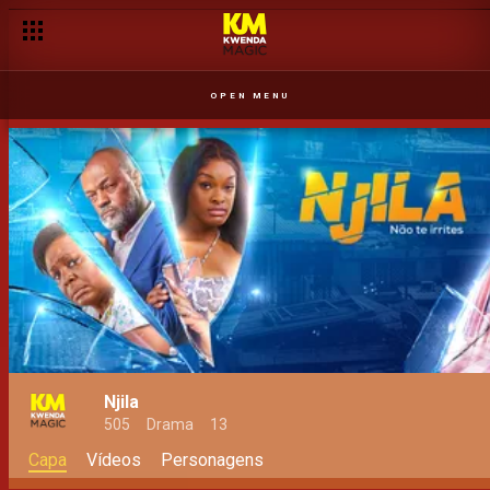
OPEN MENU
Njila
505
Drama
13
Capa
Vídeos
Personagens