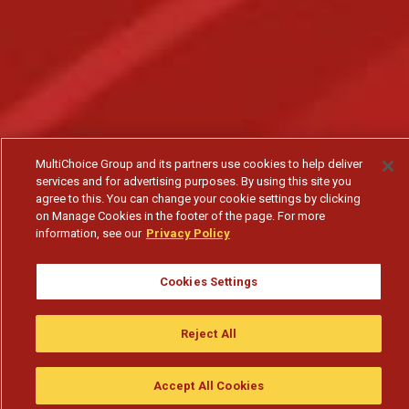
MultiChoice Group and its partners use cookies to help deliver
services and for advertising purposes. By using this site you
agree to this. You can change your cookie settings by clicking
on Manage Cookies in the footer of the page. For more
information, see our
Privacy Policy
Cookies Settings
Reject All
Accept All Cookies
Assistir
Compre
guia da tv
Search
Menu