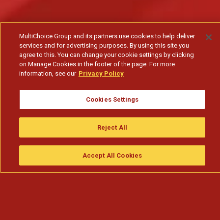
MultiChoice Group and its partners use cookies to help deliver
services and for advertising purposes. By using this site you
agree to this. You can change your cookie settings by clicking
on Manage Cookies in the footer of the page. For more
information, see our
Privacy Policy
Cookies Settings
Reject All
Accept All Cookies
Assistir
Compre
guia da tv
Search
Menu