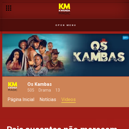
OPEN MENU
Os Kambas
505
Drama
13
Página Inicial
Notícias
Videos