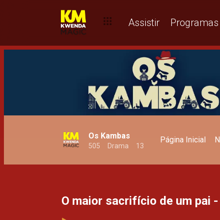
Maria recebe conselhos da Lumena - T1
Assistir
Programas
Os Kambas
Página Inicial
N
505
Drama
13
O maior sacrifício de um pai -