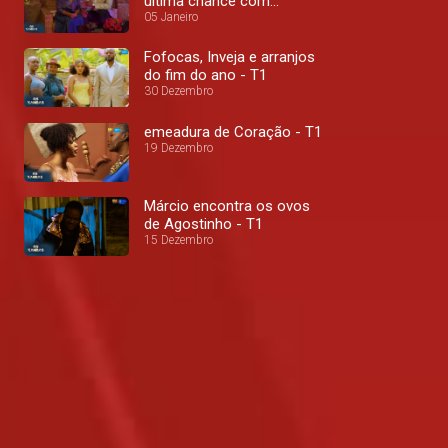
última chance com
ultimatos - T1
05 Janeiro
Fofocas, Inveja e arranjos
do fim do ano - T1
30 Dezembro
emeadura de Coração - T1
19 Dezembro
Márcio encontra os ovos
de Agostinho - T1
15 Dezembro