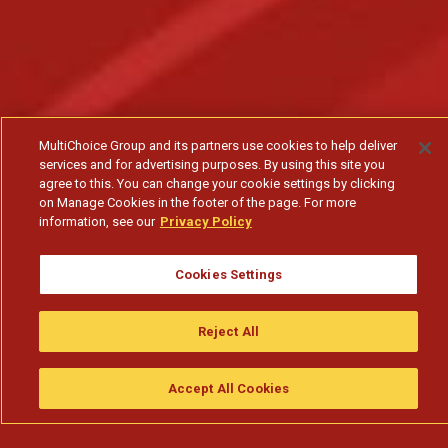
MultiChoice Group and its partners use cookies to help deliver
services and for advertising purposes. By using this site you
agree to this. You can change your cookie settings by clicking
on Manage Cookies in the footer of the page. For more
information, see our
Privacy Policy
Cookies Settings
Reject All
Accept All Cookies
Assistir
Compre
guia da tv
Search
Menu