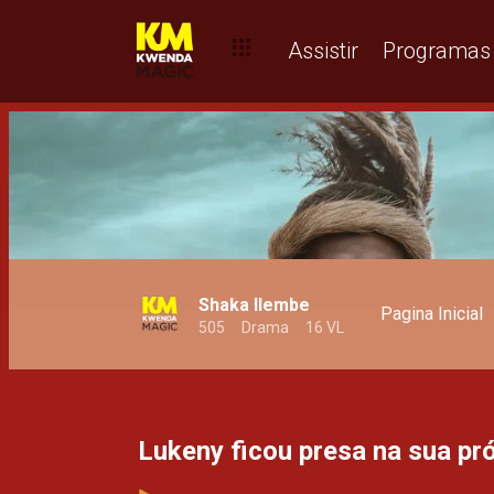
O maior sacrifício de um pai - T1
Assistir
Programas
Shaka Ilembe
Pagina Inicial
505
Drama
16 VL
Lukeny ficou presa na sua pró