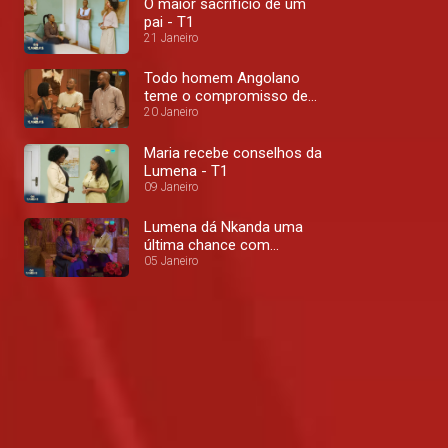
O maior sacrifício de um
pai - T1
21 Janeiro
Todo homem Angolano
teme o compromisso de
uma relação - T1
20 Janeiro
Maria recebe conselhos da
Lumena - T1
09 Janeiro
Lumena dá Nkanda uma
última chance com
ultimatos - T1
05 Janeiro