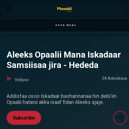
Mamchoon Mishinguu dhiisuufi - Eegduu
OPEN MENU
Aleeks Opaalii Mana Iskadaar
Samsiisaa jira - Hededa
04 Adoolessa
Viidiyoo
Addisfaa osoo Iskadaar bashannanaa hin debi'iin
Opaalii hatanii akka isaaf fidan Aleeks ajaje.
Subscribe