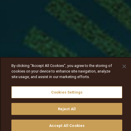
By clicking “Accept All Cookies”, you agree to the storing of
cookies on your device to enhance site navigation, analyze
site usage, and assist in our marketing efforts.
Cookies Settings
Reject All
Nav
Nav
walqabsiisa
menu nav
Accept All Cookies
walqabsiisu
walqabsiisu
qajeelfama
barbaadi
walqbate