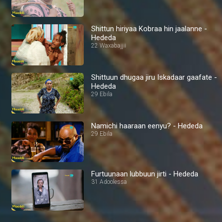
Shittun hiriyaa Kobraa hin jaalanne -
Hededa
22 Waxabajjii
Shittuun dhugaa jiru Iskadaar gaafate -
Hededa
29 Ebila
Namichi haaraan eenyu? - Hededa
29 Ebila
Furtuunaan lubbuun jirti - Hededa
31 Adoolessa