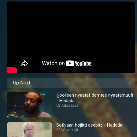
Up Next
Ijjoolleen nyaataf demtee nyaatamuufi
- Hededa
02 Adoolessa
Sofiyaan hojiitti deebite - Hededa
22 Waxabajjii