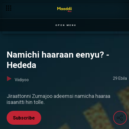
OPEN MENU
Namichi haaraan eenyu? -
Hededa
29 Ebila
Viidiyoo
Jiraattonni Zumajoo adeemsi namicha haaraa
isaanitti hin tolle.
Subscribe