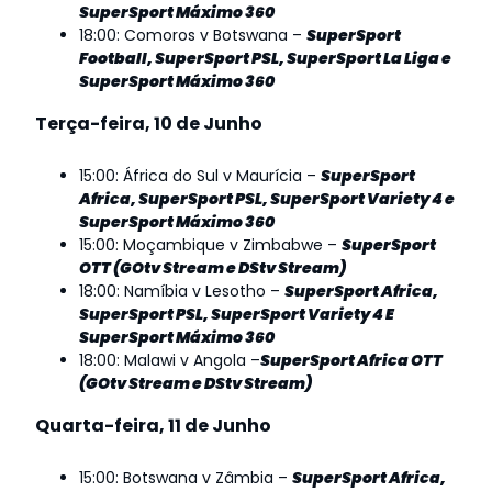
SuperSport Máximo 360
18:00: Comoros v Botswana –
SuperSport
Football, SuperSport PSL, SuperSport La Liga e
SuperSport Máximo 360
Terça-feira, 10 de Junho
15:00: África do Sul v Maurícia –
SuperSport
Africa, SuperSport PSL, SuperSport Variety 4 e
SuperSport Máximo 360
15:00: Moçambique v Zimbabwe –
SuperSport
OTT (GOtv Stream e DStv Stream)
18:00: Namíbia v Lesotho –
SuperSport Africa,
SuperSport PSL, SuperSport Variety 4 E
SuperSport Máximo 360
18:00: Malawi v Angola –
SuperSport Africa OTT
(GOtv Stream e DStv Stream)
Quarta-feira, 11 de Junho
15:00: Botswana v Zâmbia –
SuperSport Africa,