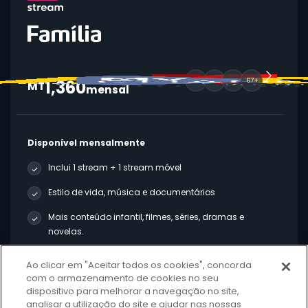
1,360
67+
MT
mensal
Disponível mensalmente
Inclui 1 stream + 1 stream móvel
Estilo de vida, música e documentários
Mais conteúdo infantil, filmes, séries, dramas e
novelas.
Ao clicar em "Aceitar todos os cookies", concorda
Comprar Agora
com o armazenamento de cookies no seu
dispositivo para melhorar a navegação no site,
analisar a utilização do site e ajudar nas nossas
Saiba Mais