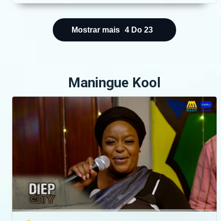
https://bit.ly/maninguemagic Acompanha o melhor
do entretenimento Moçambicano na TV no
Maningue Magic DStv Canal 503 ou GOtv Max
Mostrar mais
4
Do
23
Canal 8. Da um gosto e nos acompanha na nossa
página do Facebook:
https://www.facebook.com/ManingueMagic Nos
segue no Twitter:
Maningue Kool
https://twitter.com/ManingueMagic, no Instagram:
https://www.instagram.com/maninguemagic/ e no
TikTok:
https://www.tiktok.com/@maninguemagic_official
para não perderes as novidades do teu canal
favorito.