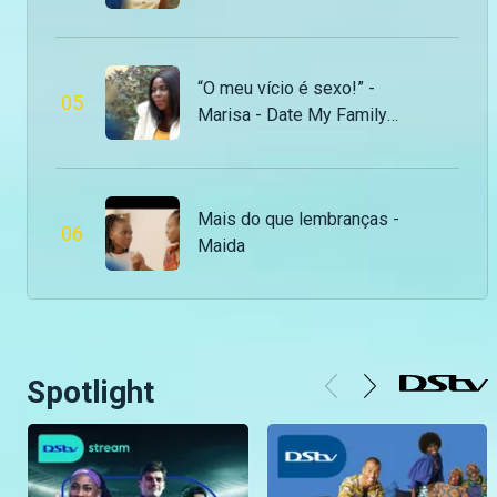
“O meu vício é sexo!” -
0
5
Marisa - Date My Family
Moçambique
Mais do que lembranças -
0
6
Maida
Spotlight