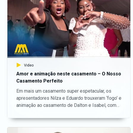
TikTok:
https://www.tiktok.com/@maninguemagic_official
para não perderes as novidades do teu canal
favorito.
Video
Amor e animação neste casamento – O Nosso
Casamento Perfeito
Em mais um casamento super espetacular, os
apresentadores Nilza e Eduardo trouxeram ‘fogo’ e
animação ao casamento de Dalton e Isabel, com
toques de dança interessantes que tornou-se um
dos pontos altos do casamento. — Aceda o nosso
site oficial aqui: https://bit.ly/maninguemagic