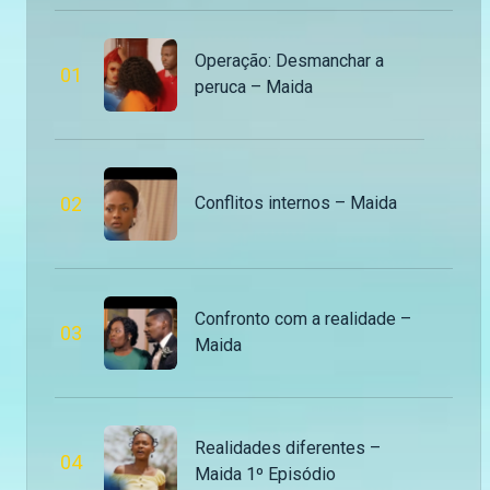
TikTok:
https://www.tiktok.com/@maninguemagic_official
Operação: Desmanchar a
para não perderes as novidades do teu canal
0
1
peruca – Maida
favorito.
0
2
Conflitos internos – Maida
Confronto com a realidade –
0
3
Maida
Realidades diferentes –
0
4
Maida 1º Episódio