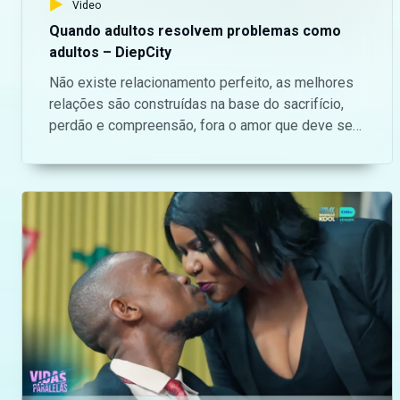
Video
Quando adultos resolvem problemas como
adultos – DiepCity
Não existe relacionamento perfeito, as melhores
relações são construídas na base do sacrifício,
perdão e compreensão, fora o amor que deve ser
regado todos os dias tal e qual um jardim. E só
assim as coisas funcionam e a relação dura.
Quando dois adultos decidem sentar e resolver,
nada é impossível, maturidade emocional faz toda
a diferença! — Aceda o nosso site oficial aqui:
https://bit.ly/maninguemagic Acompanha o melhor
do entretenimento Moçambicano na TV no
Maningue Magic DStv Canal 503 ou GOtv Max
Canal 8. Da um gosto e nos acompanha na nossa
página do Facebook:
https://www.facebook.com/ManingueMagic Nos
segue no Twitter: