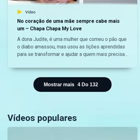
para não perderes as novidades do teu canal
Video
favorito.
No coração de uma mãe sempre cabe mais
um – Chapa Chapa My Love
A dona Judite, é uma mulher que comeu o pão que
o diabo amassou, mas usou as lições aprendidas
para se transformar e ajudar a quem mais precisa.
Através da Associação Hixikanwe, onde ajuda
centenas de seropositivos. — Aceda o nosso site
oficial aqui: https://bit.ly/maninguemagic
Acompanha o melhor do entretenimento
Mostrar mais
4
Do
132
Moçambicano na TV no Maningue Magic DStv
Canal 503 ou GOtv Max Canal 8. Da um gosto e
nos acompanha na nossa página do Facebook:
https://www.facebook.com/ManingueMagic Nos
Vídeos populares
segue no Twitter:
https://twitter.com/ManingueMagic, no Instagram:
https://www.instagram.com/maninguemagic/ e no