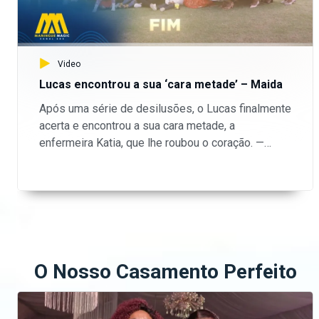
Video
Lucas encontrou a sua ‘cara metade’ – Maida
Após uma série de desilusões, o Lucas finalmente
acerta e encontrou a sua cara metade, a
enfermeira Katia, que lhe roubou o coração. —
Aceda o nosso site oficial aqui:
https://bit.ly/maninguemagic Acompanha o melhor
do entretenimento Moçambicano na TV no
Maningue Magic DStv Canal 503 ou GOtv Max
Canal 8. Da um gosto e nos acompanha na nossa
página do Facebook:
https://www.facebook.com/ManingueMagic Nos
O Nosso Casamento Perfeito
segue no Twitter:
https://twitter.com/ManingueMagic, no Instagram:
https://www.instagram.com/maninguemagic/ e no