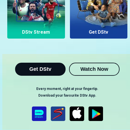
DStv Stream
Get DStv
Get DStv
Watch Now
Every moment, right at your fingertip.
Download your favourite DStv App.