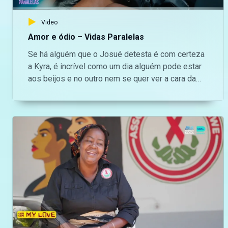
https://www.tiktok.com/@maninguemagic_official
Video
para não perderes as novidades do teu canal
favorito.
Amor e ódio – Vidas Paralelas
Se há alguém que o Josué detesta é com certeza
a Kyra, é incrível como um dia alguém pode estar
aos beijos e no outro nem se quer ver a cara da
pessoa. — Aceda o nosso site oficial aqui:
https://bit.ly/maninguemagic Acompanha o melhor
do entretenimento Moçambicano na TV no
Maningue Magic DStv Canal 503 ou GOtv Max
Canal 8. Da um gosto e nos acompanha na nossa
página do Facebook:
https://www.facebook.com/ManingueMagic Nos
segue no Twitter:
https://twitter.com/ManingueMagic, no Instagram:
https://www.instagram.com/maninguemagic/ e no
TikTok:
https://www.tiktok.com/@maninguemagic_official