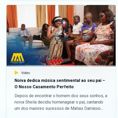
Maningue Magic DStv Canal 503 ou GOtv Max
Canal 8. Da um gosto e nos acompanha na nossa
página do Facebook:
https://www.facebook.com/ManingueMagic Nos
segue no Twitter:
https://twitter.com/ManingueMagic, no Instagram:
https://www.instagram.com/maninguemagic/ e no
TikTok:
https://www.tiktok.com/@maninguemagic_official
para não perderes as novidades do teu canal
favorito.
Video
Noiva dedica música sentimental ao seu pai –
O Nosso Casamento Perfeito
Depois de encontrar o homem dos seus sonhos, a
noiva Sheila decidiu homenagear o pai, cantando
um dos maiores sucessos de Matias Damásio
para o seu pai. — Aceda o nosso site oficial aqui: