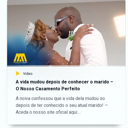
Canal 8. Da um gosto e nos acompanha na nossa
página do Facebook:
https://www.facebook.com/ManingueMagic Nos
segue no Twitter:
https://twitter.com/ManingueMagic, no Instagram:
https://www.instagram.com/maninguemagic/ e no
TikTok:
https://www.tiktok.com/@maninguemagic_official
para não perderes as novidades do teu canal
favorito.
Video
A vida mudou depois de conhecer o marido –
O Nosso Casamento Perfeito
A noiva confessou que a vida dela mudou so
depois de ter conhecido o seu atual marido! —
Aceda o nosso site oficial aqui:
https://bit.ly/maninguemagic Acompanha o melhor
do entretenimento Moçambicano na TV no