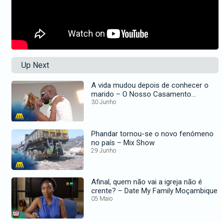
Up Next
A vida mudou depois de conhecer o
marido – O Nosso Casamento
Perfeito
30 Junho
Phandar tornou-se o novo fenómeno
no país – Mix Show
29 Junho
Afinal, quem não vai a igreja não é
crente? – Date My Family Moçambique
05 Maio