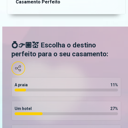
Casamento Perfeito
💍👉🏽💒 Escolha o destino
perfeito para o seu casamento:
A praia
11
%
Um hotel
27
%