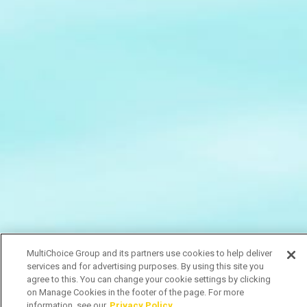
MultiChoice Group and its partners use cookies to help deliver
services and for advertising purposes. By using this site you
agree to this. You can change your cookie settings by clicking
on Manage Cookies in the footer of the page. For more
information, see our
Privacy Policy