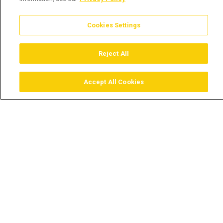
Cookies Settings
Reject All
Accept All Cookies
Assistir
Comprar
Guia TV
Pesquisar
Menu