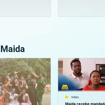
 Maida
Video
Maida recebe mandad