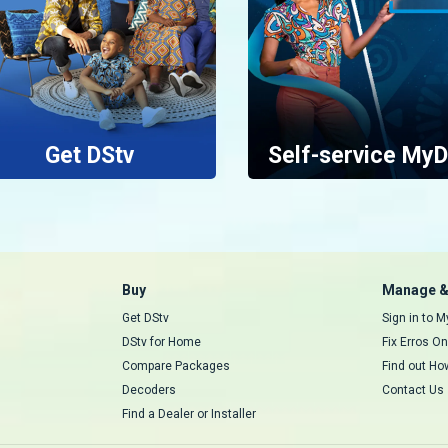
Get DStv
Self-service MyD
Buy
Manage &
Get DStv
Sign in to 
DStv for Home
Fix Erros On
Compare Packages
Find out Ho
Decoders
Contact Us
Find a Dealer or Installer