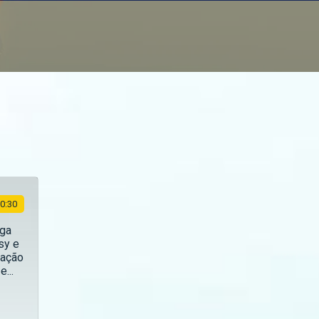
0:30
ega
sy e
vação
...