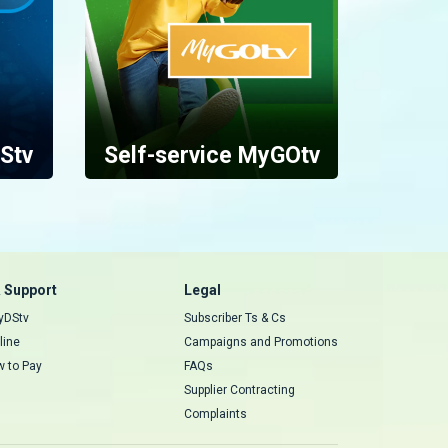
Stv
Self-service MyGOtv
 Support
Legal
MyDStv
Subscriber Ts & Cs
line
Campaigns and Promotions
w to Pay
FAQs
Supplier Contracting
Complaints