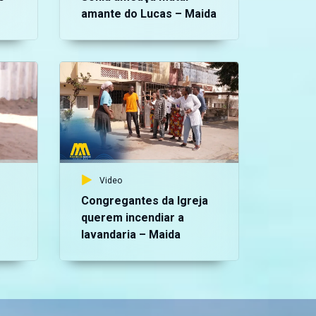
amante do Lucas – Maida
Vid
Lu
em
Video
Congregantes da Igreja
querem incendiar a
lavandaria – Maida