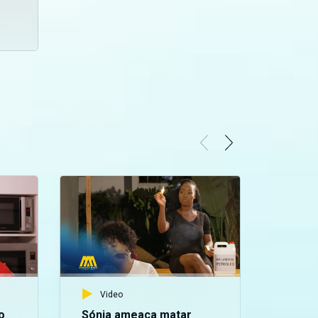
Video
o
Sónia ameaça matar