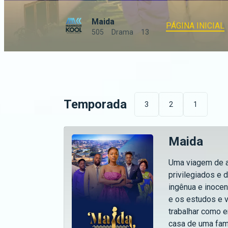
Maida
PÁGINA INICIAL
505
Drama
13
Temporada
3
2
1
Maida
Uma viagem de a
privilegiados e 
ingênua e inocen
e os estudos e v
trabalhar como 
casa de uma famí