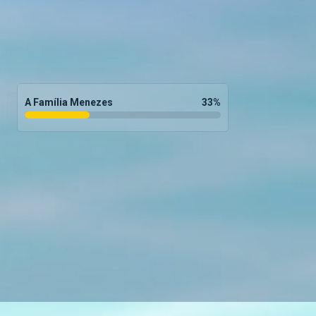
A Família Menezes
33
%