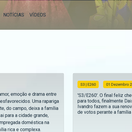
NOTÍCIAS
VÍDEOS
S
3
| E260
01 Dezembro 2
mor, emoção e drama entre
'S3/E260'. O final feliz ch
para todos, finalmente Dai
desfavorecidos. Uma rapariga
Ivandro fazem a sua reno
te, do campo, deixa a família
de votos perante a família e
ai para a cidade grande,
empregada doméstica na
lia rica e complexa.