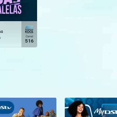
as
Canal
O
516