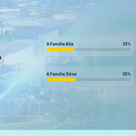
A Família Bila
33
%
?
A Família Sitoe
35
%