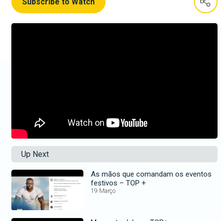
Subscribe to Watch
Up Next
As mãos que comandam os eventos
festivos – TOP +
19 Março