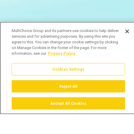
MultiChoice Group and its partners use cookies to help deliver
services and for advertising purposes. By using this site you
agree to this. You can change your cookie settings by clicking
on Manage Cookies in the footer of the page. For more
information, see our
Privacy Policy
Cookies Settings
Reject All
Accept All Cookies
Assistir
Comprar
Guia TV
Pesquisar
Menu