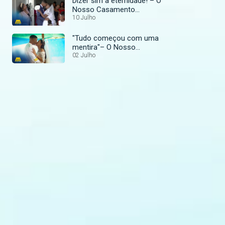
Dizer sim à eternidade! – O
Nosso Casamento
Perfeito
10 Julho
"Tudo começou com uma
mentira"– O Nosso
Casamento Perfeito
02 Julho