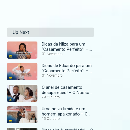
Up Next
Dicas da Nilza para um
“Casamento Perfeito”! – O
Nosso Casamento
01 Novembro
Perfeito
Dicas de Eduardo para um
“Casamento Perfeito”! – O
Nosso Casamento
01 Novembro
Perfeito
O anel de casamento
desapareceu! – O Nosso
Casamento Perfeito
29 Outubro
Uma noiva tímida e um
homem apaixonado – O
Nosso Casamento
15 Outubro
Perfeito