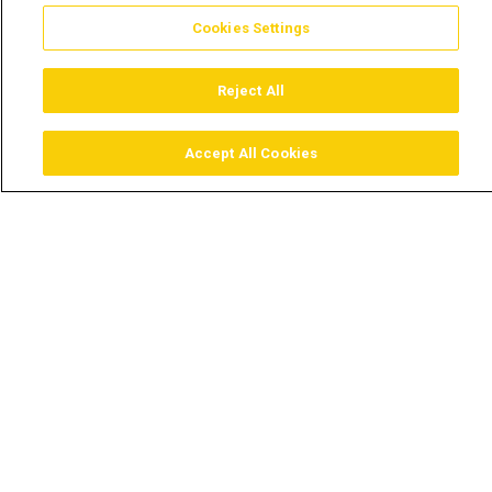
Cookies Settings
Reject All
Accept All Cookies
Assistir
Comprar
Guia TV
Pesquisar
Menu