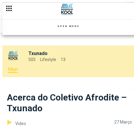
OPEN MENU
Txunado
505
Lifestyle
13
Main
Acerca do Coletivo Afrodite –
Txunado
27 Março
Video