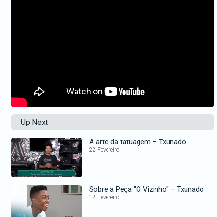
Up Next
A arte da tatuagem – Txunado
22 Fevereiro
Sobre a Peça "O Vizinho" – Txunado
12 Fevereiro