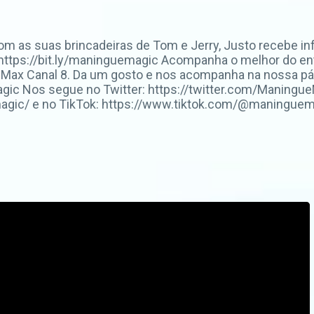
om as suas brincadeiras de Tom e Jerry, Justo recebe i
ui: https://bit.ly/maninguemagic Acompanha o melhor do
 Max Canal 8. Da um gosto e nos acompanha na nossa pá
c Nos segue no Twitter: https://twitter.com/ManingueM
ic/ e no TikTok: https://www.tiktok.com/@maninguemag