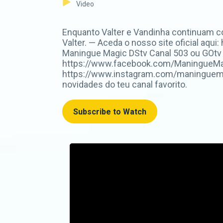
Video
Enquanto Valter e Vandinha continuam c
Valter. — Aceda o nosso site oficial aq
Maningue Magic DStv Canal 503 ou GOtv
https://www.facebook.com/ManingueMagi
https://www.instagram.com/maninguemag
novidades do teu canal favorito.
Subscribe to Watch