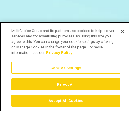
MultiChoice Group and its partners use cookies to help deliver
services and for advertising purposes. By using this site you
agree to this. You can change your cookie settings by clicking
on Manage Cookies in the footer of the page. For more
information, see our
Privacy Policy
Cookies Settings
Reject All
Accept All Cookies
Assistir
Comprar
Guia TV
Pesquisar
Menu