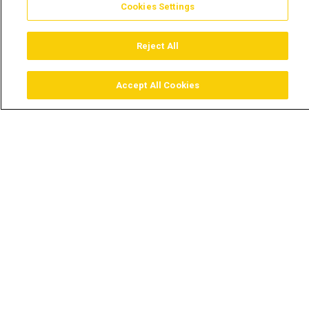
Cookies Settings
Reject All
Accept All Cookies
Assistir
Comprar
Guia TV
Pesquisar
Menu