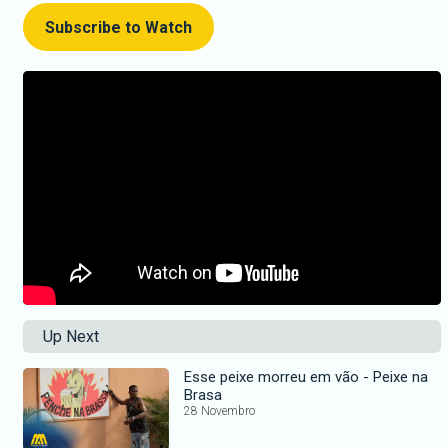
Subscribe to Watch
Up Next
Esse peixe morreu em vão - Peixe na
Brasa
28 Novembro