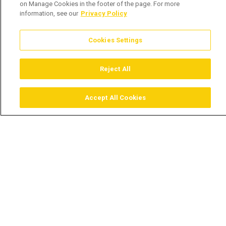
on Manage Cookies in the footer of the page. For more
information, see our
Privacy Policy
Cookies Settings
Reject All
Accept All Cookies
Assistir
Comprar
Guia TV
Pesquisar
Menu
Conversa com Sónia Paulo –
Txunado