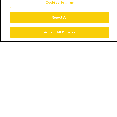
Cookies Settings
Reject All
Accept All Cookies
Assistir
Comprar
Guia TV
Pesquisar
Menu