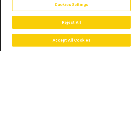
Cookies Settings
Reject All
Accept All Cookies
Assistir
Comprar
Guia TV
Pesquisar
Menu