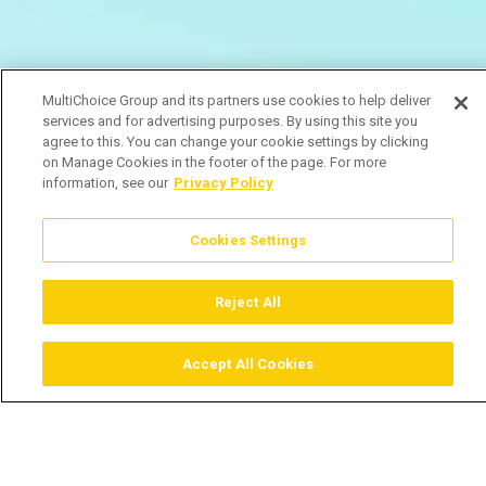
MultiChoice Group and its partners use cookies to help deliver
services and for advertising purposes. By using this site you
agree to this. You can change your cookie settings by clicking
on Manage Cookies in the footer of the page. For more
information, see our
Privacy Policy
Cookies Settings
Reject All
Accept All Cookies
Assistir
Comprar
Guia TV
Pesquisar
Menu