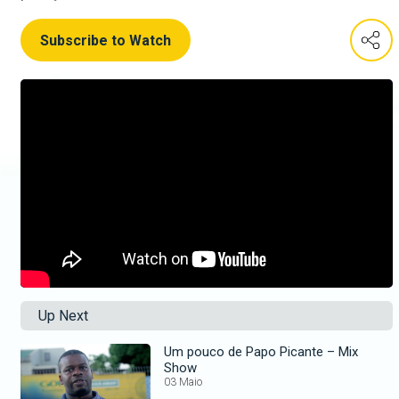
Subscribe to Watch
Up Next
Um pouco de Papo Picante – Mix
Show
03 Maio