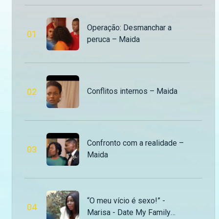
John C partilha os seus conhecimentos musicais – Estação do Boss
Operação: Desmanchar a
Emmerson fala com o cantor John C sobre alguns dos seus trabalhos, incluindo a música Vamos la Curtir da Lizha James e outros projectos. — Aceda o nosso site oficial aqui: https://bit.ly/maninguemagic Acompanha o melhor do entretenimento Moçambicano na TV no Maningue Magic DStv Canal 503 ou GOtv Max Canal 8. Da um gosto e nos acompanha na nossa página do Facebook: https://www.facebook.com/ManingueMagic Nos segue no Twitter: https://twitter.com/ManingueMagic, no Instagram: https://www.instagram.com/maninguemagic/ e no TikTok: https://www.tiktok.com/@maninguemagic_official para não perderes as novidades do teu canal favorito.
0
1
peruca – Maida
A dedicação de Yazy à música local – Estação do Boss
O músico Yazy fala da importância de valorizar o que é nosso e da sua devoção a Pandza e Marabenta. — Aceda o nosso site oficial aqui: https://bit.ly/maninguemagic Acompanha o melhor do entretenimento Moçambicano na TV no Maningue Magic DStv Canal 503 ou GOtv Max Canal 8. Da um gosto e nos acompanha na nossa página do Facebook: https://www.facebook.com/ManingueMagic Nos segue no Twitter: https://twitter.com/ManingueMagic, no Instagram: https://www.instagram.com/maninguemagic/ e no TikTok: https://www.tiktok.com/@maninguemagic_official para não perderes as novidades do teu canal favorito.
0
2
Conflitos internos – Maida
Do coração com o coração – Estação do Boss
Em conversa com o Emmerson Miranda, o Celso Notiço fala sobre como cria com o coração e como se deixa levar pelo espírito na hora de fazer música. — Aceda o nosso site oficial aqui: https://bit.ly/maninguemagic Acompanha o melhor do entretenimento Moçambicano na TV no Maningue Magic DStv Canal 503 ou GOtv Max Canal 8. Da um gosto e nos acompanha na nossa página do Facebook: https://www.facebook.com/ManingueMagic Nos segue no Twitter: https://twitter.com/ManingueMagic, no Instagram: https://www.instagram.com/maninguemagic/ e no TikTok: https://www.tiktok.com/@maninguemagic_official para não perderes as novidades do teu canal favorito.
Confronto com a realidade –
0
3
Maida
“O meu vício é sexo!” -
0
4
Marisa - Date My Family