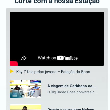
Curte com a nossa Estação
Kay Z fala pelos jovens – Estação do Boss
A viagem de Carbhono como artista a solo – Estação do Boss
O Big Barão Boss conversa com o artista de rap Carbhono, que partilha algumas ideias sobre quando e como começou a sua carreira de rap a solo enquanto vivia em Lichinga. — Aceda o nosso site oficial aqui: https://bit.ly/maninguemagic Acompanha o melhor do entretenimento Moçambicano na TV no Maningue Magic DStv Canal 503 ou GOtv Max Canal 8. Da um gosto e nos acompanha na nossa página do Facebook: https://www.facebook.com/ManingueMagic Nos segue no Twitter: https://twitter.com/ManingueMagic, no Instagram: https://www.instagram.com/maninguemagic/ e no TikTok: https://www.tiktok.com/@maninguemagic_official para não perderes as novidades do teu canal favorito.
Quarto escuro com Nelson Nhachungue – Estação do Boss