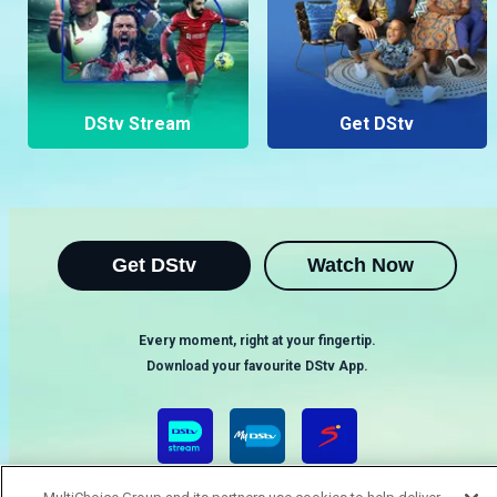
DStv Stream
Get DStv
Get DStv
Watch Now
Every moment, right at your fingertip.
Download your favourite DStv App.