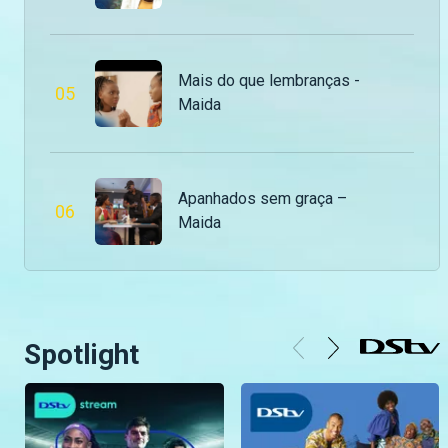
Moçambique
Mais do que lembranças -
0
5
Maida
Apanhados sem graça –
0
6
Maida
Spotlight