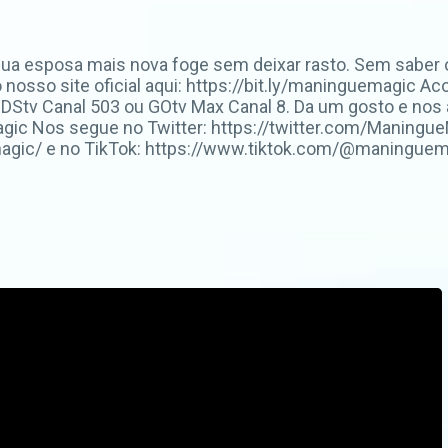
 esposa mais nova foge sem deixar rasto. Sem saber o qu
o nosso site oficial aqui: https://bit.ly/maninguemagic
Stv Canal 503 ou GOtv Max Canal 8. Da um gosto e nos
c Nos segue no Twitter: https://twitter.com/ManingueM
ic/ e no TikTok: https://www.tiktok.com/@maninguemag