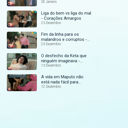
Amargos
02 Janeiro
Liga do bem vs liga do mal
- Corações Amargos
23 Dezembro
Fim da linha para os
malandros e corruptos -
Corações Amargos
23 Dezembro
O desfecho da Keta que
ninguém imaginava -
Corações Amargos
13 Dezembro
A vida em Maputo não
está nada fácil para
Saquina - Corações
12 Dezembro
Amargos