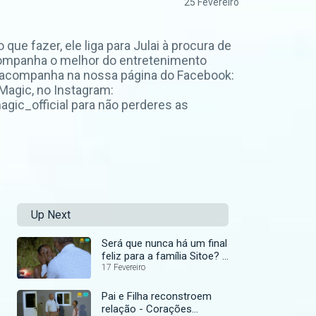
25 Fevereiro
e fazer, ele liga para Julai à procura de
 Acompanha o melhor do entretenimento
 acompanha na nossa página do Facebook:
agic, no Instagram:
ic_official para não perderes as
Up Next
Será que nunca há um final
feliz para a família Sitoe? -
Corações Amargos
17 Fevereiro
Pai e Filha reconstroem
relação - Corações