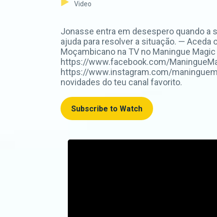
Video
Jonasse entra em desespero quando a sua
ajuda para resolver a situação. — Aceda 
Moçambicano na TV no Maningue Magic D
https://www.facebook.com/ManingueMagi
https://www.instagram.com/maninguemag
novidades do teu canal favorito.
Subscribe to Watch