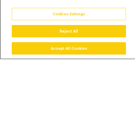
Cookies Settings
Reject All
Accept All Cookies
Assistir
Comprar
Guia TV
Pesquisar
Menu