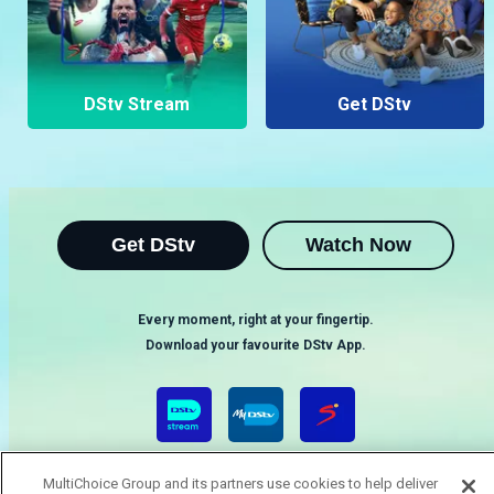
DStv Stream
Get DStv
Get DStv
Watch Now
Every moment, right at your fingertip.
Download your favourite DStv App.
MultiChoice Group and its partners use cookies to help deliver